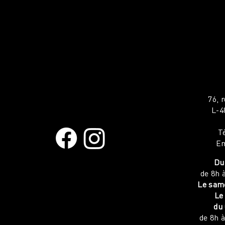
76, 
L-4
T
Em
Du 
de 8h 
Le same
Le
du 
de 8h 