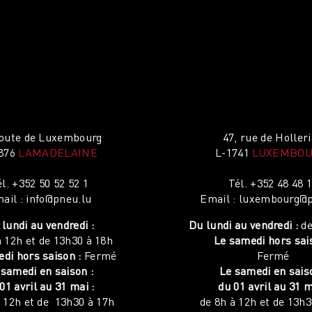
route de Luxembourg
47, rue de Holler
876
LAMADELAINE
L-1741
LUXEMBO
él.
+352 50 52 52 1
Tél.
+352 48 48 
ail :
info@pneu.lu
Email :
luxembourg@p
lundi au vendredi :
Du lundi au vendredi :
de
à 12h et de 13h30 à 18h
Le samedi hors sai
di hors saison :
Fermé
Fermé
 samedi en saison :
Le samedi en sais
01 avril au 31 mai :
du 01 avril au 31 m
à 12h et de 13h30 à 17h
de 8h à 12h et de 13h3