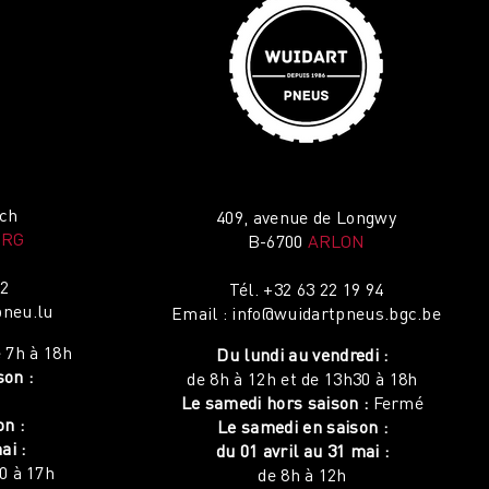
ich
409, avenue de Longwy
URG
B-6700
ARLON
12
Tél.
+32 63 22 19 94
neu.lu
Email :
info@wuidartpneus.bgc.be
 7h à 18h
Du lundi au vendredi :
son :
de 8h à 12h et de 13h30 à 18h
Le samedi hors saison :
Fermé
on :
Le samedi en saison :
ai :
du 01 avril au 31 mai :
0 à 17h
de 8h à 12h