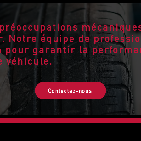
 préoccupations mécaniques
. Notre équipe de professio
n pour garantir la performa
e véhicule.
Contactez-nous