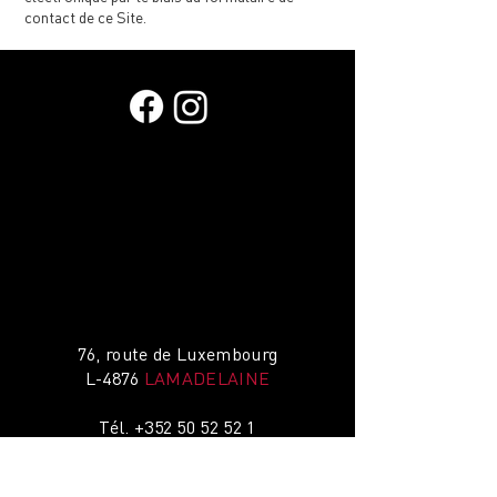
contact de ce Site.
76, route de Luxembourg
L-4876
LAMADELAINE
Tél.
+352 50 52 52 1
Email :
info@pneu.lu
Du lundi au vendredi :