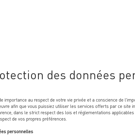
ACCUEIL
VENTE DE PNEUS
GARDIENNAGE DE P
rotection des données pe
e importance au respect de votre vie privée et a conscience de l'im
vre afin que vous puissiez utiliser les services offerts par ce site 
rence, dans le strict respect des lois et réglementations applicable
espect de vos propres préférences.
ées personnelles