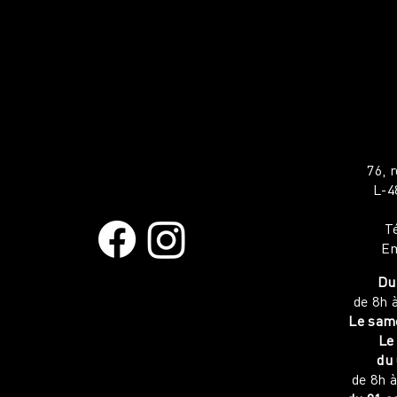
76, 
L-4
T
Em
Du 
de 8h 
Le same
Le
du 
de 8h 