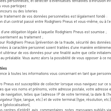
nées personnelles, et détecter d’éventuelles tentatives d’intrusion i
 vous participez
oncours ou des loteries
 le traitement de vos données personnelles est légalement fondé :
cution d’un contrat passé entre Rodighiero Pneus et vous-même, ou à l
ct d’une obligation légale à laquelle Rodighiero Pneus est soumise ;
onsentement au traitement ;
ur Rodighiero Pneus (prévention de la fraude, sécurité des données et
nées à caractère personnel soient traitées d’une manière entièremen
 ultérieur de vos données pour une finalité autre que celle initialem
 préalable. Vous aurez alors la possibilité de vous opposer à ce n
tées
ence à toutes les informations vous concernant en tant que personn
 Pneus est susceptible de collecter lorsque vous naviguez sur ce sit
lles que vos noms et prénoms, votre adresse postale, votre adresse 
e navigation, telles que l’adresse IP de votre terminal, la date & l'
igateur (type, langue, etc.) et de votre terminal (type, résolution, etc.)
 (géolocalisation),
os centres d’intérêt, avis, commentaires, notes, messages publiés via