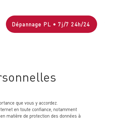
Dépannage PL • 7j/7 24h/24
NEUS
MÉCANIQUE AUTOMOBILE
À PROPOS
CONTACT
rsonnelles
portance que vous y accordez.
internet en toute confiance, notamment
s en matière de protection des données à