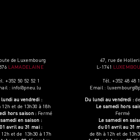
route de Luxembourg
47, rue de Holler
876
LAMADELAINE
L-1741
LUXEMBO
él.
+352 50 52 52 1
Tél.
+352 48 48 
ail :
info@pneu.lu
Email :
luxembourg@p
lundi au vendredi :
Du lundi au vendredi :
de
à 12h et de 13h30 à 18h
Le samedi hors sai
di hors saison :
Fermé
Fermé
 samedi en saison :
Le samedi en sais
01 avril au 31 mai :
du 01 avril au 31 m
à 12h et de 13h30 à 17h
de 8h à 12h et de 13h3