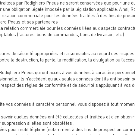
traitées par Rodighiero Pneus ne seront conservées que pour une dur
 une obligation légale imposée par la législation applicable. Ainsi, 
 relation commerciale pour les données traitées à des fins de prosp
iero Pneus et ses partenaires
a relation commerciale pour les données liées aux aspects contractue
ptables (factures, bons de commandes, bons de livraison, etc.)
res de sécurité appropriées et raisonnables au regard des risques 
re la destruction, la perte, la modification, la divulgation ou l’accè
Rodighiero Pneus qui ont accès à vos données à caractère personnel
ssionnelle. Ils n'accèdent qu'aux seules données dont ils ont besoin p
respect des règles de conformité et de sécurité s’appliquant à vos 
te vos données à caractère personnel, vous disposez à tout moment e
avoir quelles données ont été collectées et traitées et d’en obtenir u
r suppression si elles sont obsolètes ;
es pour motif légitime (notamment à des fins de prospection comme