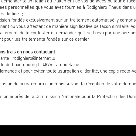
 demander la limitation du traitement de vos données ou leur effacement
es personnelles que vous avez fournies à Rodighiero Pneus dans un f
és de tiers ;
cision fondée exclusivement sur un traitement automatisé, y compris l
rnant ou vous affectant de manière significative de façon similaire.
traitement, de le contester et demander qu’il soit revu par une perso
t pour les traitements fondés sur ce dernier.
ans frais en nous contactant :
vante :
rodighiero@internet.lu
 route de Luxembourg L-4876 Lamadelaine
demande et pour éviter toute usurpation d’identité, une copie recto-ve
ans un délai maximum d’un mois suivant la réception de votre dem
tion auprès de la Commission Nationale pour la Protection des Donné