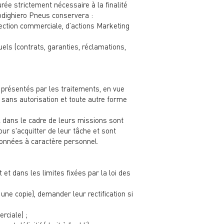
ée strictement nécessaire à la finalité
Rodighiero Pneus conservera :
ection commerciale, d’actions Marketing
ls (contrats, garanties, réclamations,
présentés par les traitements, en vue
s sans autorisation et toute autre forme
 dans le cadre de leurs missions sont
our s'acquitter de leur tâche et sont
données à caractère personnel.
t dans les limites fixées par la loi des
ne copie), demander leur rectification si
rciale) ;