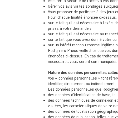
Assurer la sécurité de l’accès à vos don
Gérer vos avis via les sondages auxquels
Vous proposer de participer à des jeux c
Pour chaque finalité énoncée ci-dessus,
sur le fait qu’il est nécessaire à l’exé
prises à votre demande ;
sur le fait qu’il est nécessaire au respe
sur le fait que vous avez donné votre c
sur un intérêt reconnu comme légitime po
Rodighiero Pneus veille à ce que vos don
énoncées ci-dessus. En cas de traitement
nécessaires vous seront communiquées au
Nature des données personnelles collec
Vos « données personnelles » font référ
identifier, directement ou indirectement.
Les données personnelles que Rodighiero
des données d’identification de base, te
des données techniques de connexion et d
visitées, les caractéristiques de votre nav
des données de localisation géographique
des données de publication, telles que v