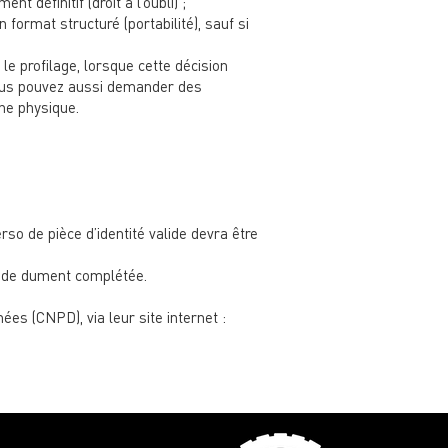
 définitif (droit à l’oubli) ;
ormat structuré (portabilité), sauf si
e profilage, lorsque cette décision
 Vous pouvez aussi demander des
nne physique.
rso de pièce d’identité valide devra être
ande dument complétée.
es (CNPD), via leur site internet :