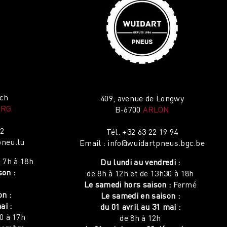
ich
409, avenue de Longwy
URG
B-6700
ARLON
12
Tél.
+32 63 22 19 94
neu.lu
Email :
info@wuidartpneus.bgc.be
 7h à 18h
Du lundi au vendredi :
son :
de 8h à 12h et de 13h30 à 18h
Le samedi hors saison :
Fermé
on :
Le samedi en saison :
ai :
du 01 avril au 31 mai :
0 à 17h
de 8h à 12h